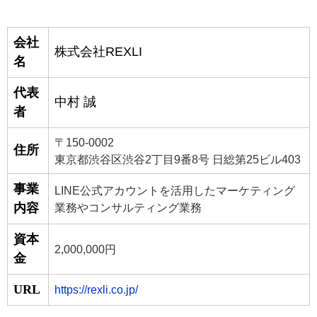
会社
株式会社
REXLI
名
代表
中村
誠
者
〒150-0002
住所
東京都渋谷区渋谷2丁目9番8号 日総第25ビル403
事業
LINE公式アカウントを活用したマーケティング
内容
業務やコンサルティング業務
資本
2,000,000円
金
URL
https://rexli.co.jp/