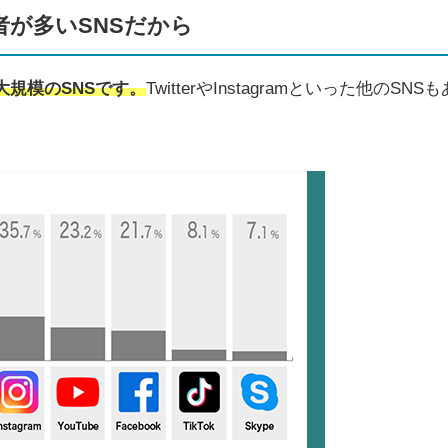
者が多いSNSだから
最大規模のSNSです。
TwitterやInstagramといった他のSNSも
。