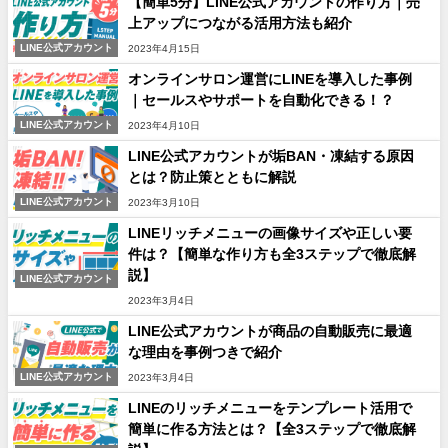
【簡単5分】LINE公式アカウントの作り方｜売
上アップにつながる活用方法も紹介
LINE公式アカウント
2023年4月15日
オンラインサロン運営にLINEを導入した事例
｜セールスやサポートを自動化できる！？
LINE公式アカウント
2023年4月10日
LINE公式アカウントが垢BAN・凍結する原因
とは？防止策とともに解説
LINE公式アカウント
2023年3月10日
LINEリッチメニューの画像サイズや正しい要
件は？【簡単な作り方も全3ステップで徹底解
説】
LINE公式アカウント
2023年3月4日
LINE公式アカウントが商品の自動販売に最適
な理由を事例つきで紹介
LINE公式アカウント
2023年3月4日
LINEのリッチメニューをテンプレート活用で
簡単に作る方法とは？【全3ステップで徹底解