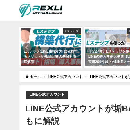
Lステップ
Lステップ
の使い方
Lステップ(LINE)構築代行に依頼す
【全27種】Lステップを使
解説！基
るメリットや相場、導入事例を徹
LINEの導入事例大事典【L
紹介
底解説！
実績200件以上のLINEマ
が出し惜しみ一切なしで解
2021年7月7日
2021年6月27日
ホーム
LINE公式アカウント
LINE公式アカウント
LINE公式アカウント
LINE公式アカウントが垢
もに解説