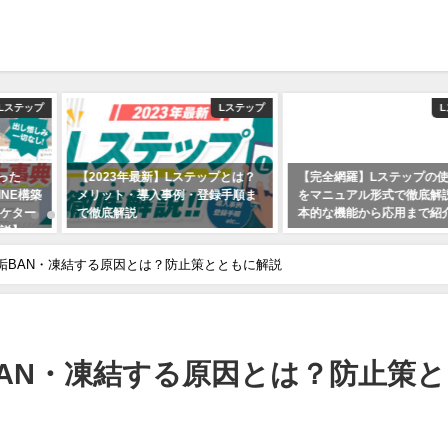
Lステップ
Lステップ
った
【2023年最新】Lステップとは？
【完全網羅】Lステップの
INE構築
メリット・導入事例・登録手順ま
をマニュアル形式で徹底解
ーケター
で徹底解説
本的な機能から応用まで紹
説】
2021年6月9日
2021年6月25日
が垢BAN・凍結する原因とは？防止策とともに解説
BAN・凍結する原因とは？防止策