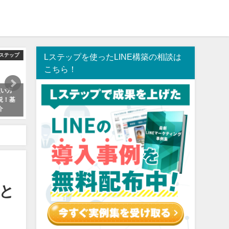
Lステップ
Lステップを使ったLINE構築の相談は
Lステップ
L
こちら！
使い方
Lステップ(LINE)構築代行に依頼す
【全27種】Lステップを使っ
説！基
るメリットや相場、導入事例を徹
LINEの導入事例大事典【LI
介
底解説！
実績200件以上のLINEマー
が出し惜しみ一切なしで解
2021年7月7日
2021年6月27日
とと