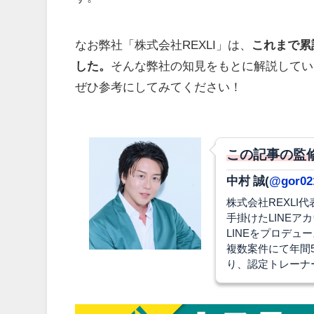
なお弊社「株式会社REXLI」は、
これまで累
した。
そんな弊社の知見をもとに解説してい
ぜひ参考にしてみてください！
この記事の監
中村 誠(
@gor02
株式会社REXLI
手掛けたLINEア
LINEをプロデ
複数案件にて年間
り、認定トレーナ