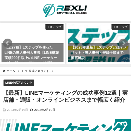
Lステップ
Lステップ
【全27種】Lステップを使った
【2023年最新】Lステップとは？メ
LINEの導入事例大事典【LINE構築
リット・導入事例・登録手順まで
実績200件以上のLINEマーケター
徹底解説
が出し惜しみ一切なしで解説】
2021年6月9日
2021年6月27日
ホーム
LINE公式アカウント
【最新】LINEマーケティングの成功事例12選｜実店舗
LINE公式アカウント
【最新】LINEマーケティングの成功事例12選｜実
店舗・通販・オンラインビジネスまで幅広く紹介
2023年2月19日
2023年2月19日