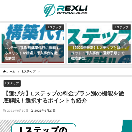
Lステップ
Lステップ
【2023年最新】Lステップとは？メ
【全27種】Lステップを使った
リット・導入事例・登録手順まで
LINEの導入事例大事典【LINE構築
徹底解説
実績200件以上のLINEマーケター
が出し惜しみ一切なしで解説】
2021年6月9日
2021年6月27日
ホーム
Lステップ
【選び方】Lステップの料金プラン別の機能を徹底解説！選択する
Lステップ
【選び方】Lステップの料金プラン別の機能を徹
底解説！選択するポイントも紹介
2021年6月19日
2021年6月27日