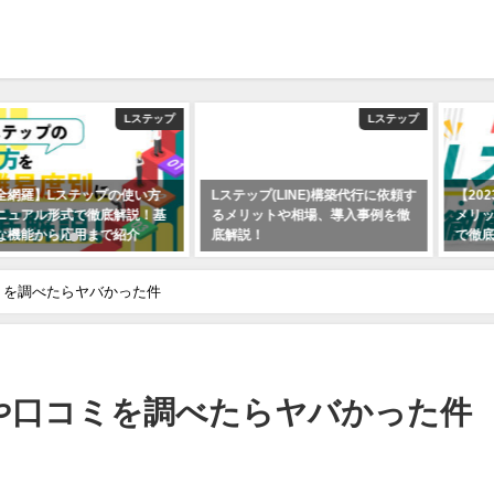
Lステップ
Lステップ
使い方
Lステップ(LINE)構築代行に依頼す
【2023年最新】Lステップ
説！基
るメリットや相場、導入事例を徹
メリット・導入事例・登録
介
底解説！
で徹底解説
2021年7月7日
2021年6月9日
ミを調べたらヤバかった件
や口コミを調べたらヤバかった件