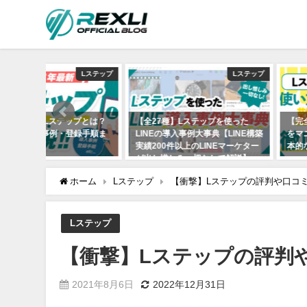
Lステップ
Lステップ
プとは？
【全27種】Lステップを使った
【完全網羅】Lステップの
録手順ま
LINEの導入事例大事典【LINE構築
をマニュアル形式で徹底解
実績200件以上のLINEマーケター
本的な機能から応用まで紹
が出し惜しみ一切なしで解説】
2021年6月25日
2021年6月27日
ホーム
Lステップ
【衝撃】Lステップの評判や口コ
Lステップ
【衝撃】Lステップの評判
2021年8月6日
2022年12月31日