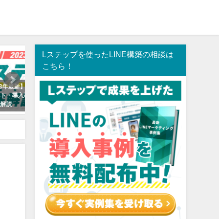
Lステップ
Lステップを使ったLINE構築の相談は
Lステップ
L
こちら！
とは？
【全27種】Lステップを使った
【完全網羅】Lステップの使
手順ま
LINEの導入事例大事典【LINE構築
をマニュアル形式で徹底解
実績200件以上のLINEマーケター
本的な機能から応用まで紹
が出し惜しみ一切なしで解説】
2021年6月25日
2021年6月27日